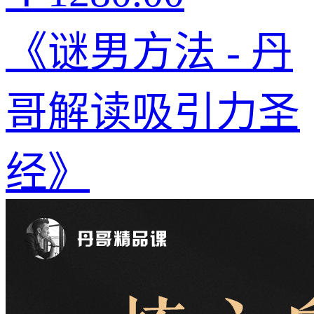
《谜男方法 - 丹
哥解读吸引力圣
经》