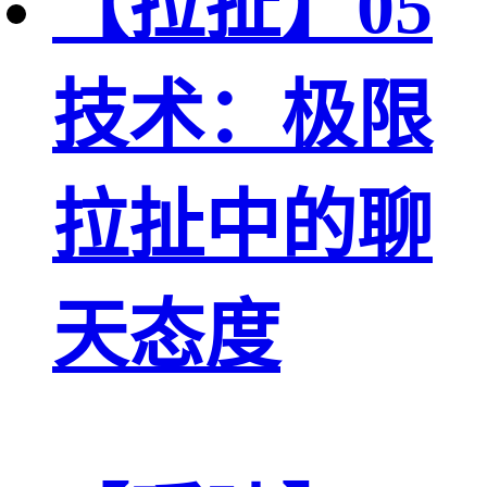
【拉扯】05
技术：极限
拉扯中的聊
天态度