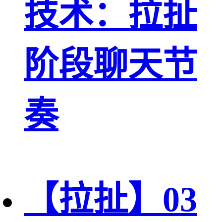
技术：拉扯
阶段聊天节
奏
【拉扯】03