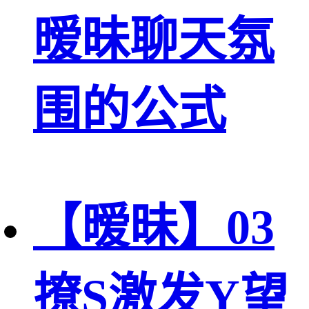
暧昧聊天氛
围的公式
【暧昧】03
撩S激发Y望