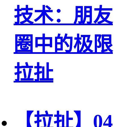
技术：朋友
圈中的极限
拉扯
【拉扯】04