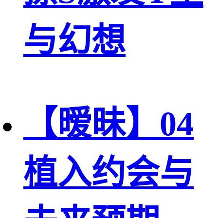
与幻想
【暧昧】04
植入约会与