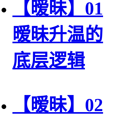
【暧昧】01
暧昧升温的
底层逻辑
【暧昧】02