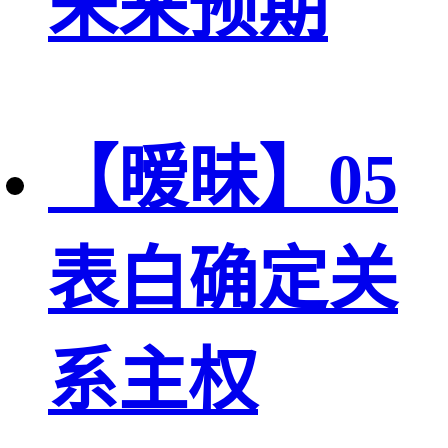
未来预期
【暧昧】05
表白确定关
系主权