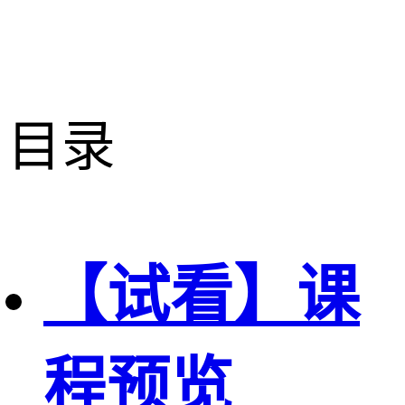
目录
【试看】课
程预览