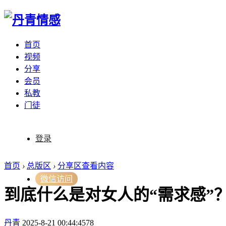
首页
视频
分享
会员
私教
门徒
登录
首页
›
总版区
›
分享区
查看内容
微信访问
到底什么是对女人的“需求感”
丹青
2025-8-21 00:44:45
78