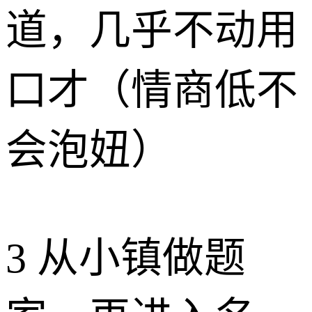
道，几乎不动用
口才（情商低不
会泡妞）
3 从小镇做题