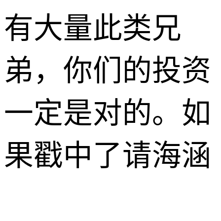
有大量此类兄
弟，你们的投资
一定是对的。如
果戳中了请海涵