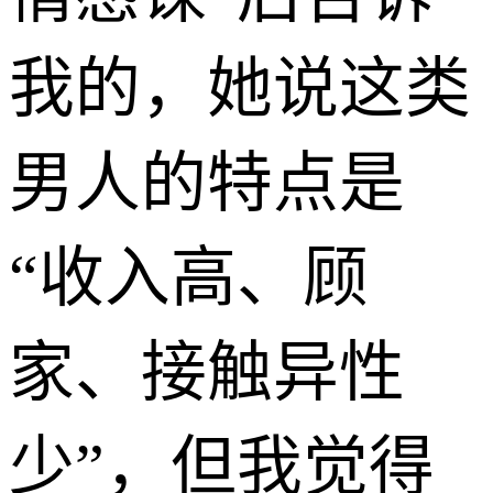
我的，她说这类
男人的特点是
“收入高、顾
家、接触异性
少”，但我觉得