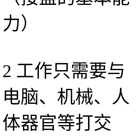
力）
2 工作只需要与
电脑、机械、人
体器官等打交