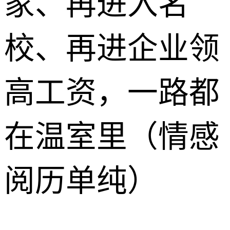
家、再进入名
校、再进企业领
高工资，一路都
在温室里（情感
阅历单纯）