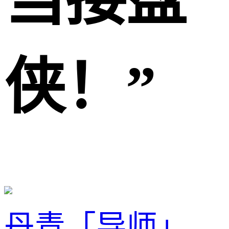
侠！”
丹青「导师」