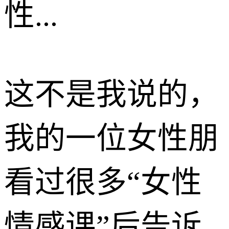
性...
这不是我说的，
我的一位女性朋
看过很多“女性
情感课”后告诉