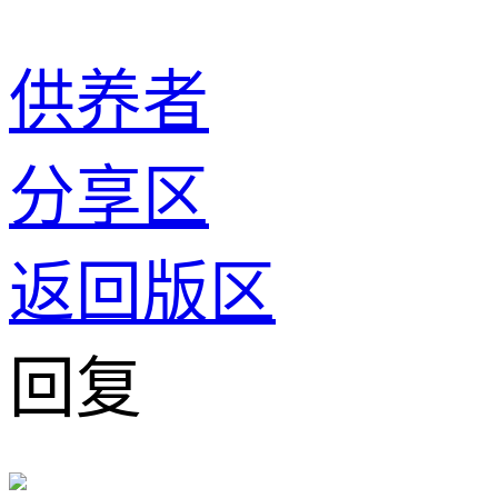
供养者
分享区
返回版区
回复