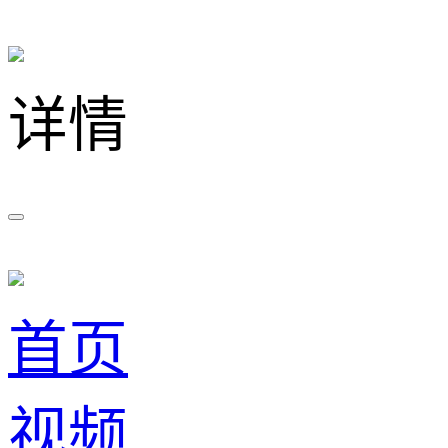
详情
首页
视频