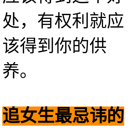
处，有权利就应
该得到你的供
养。
追女生最忌讳的