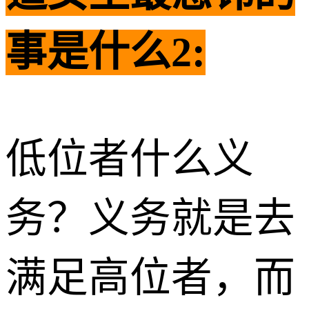
事是什么2:
低位者什么义
务？义务就是去
满足高位者，而