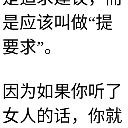
是应该叫做“提
要求”。
因为如果你听了
女人的话，你就