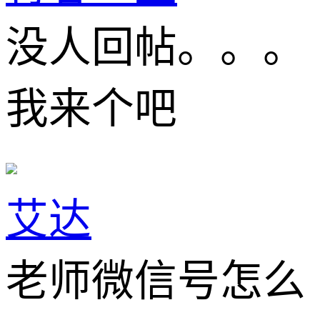
没人回帖。。。
我来个吧
艾达
老师微信号怎么