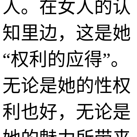
人。在女人的认
知里边，这是她
“权利的应得”。
无论是她的性权
利也好，无论是