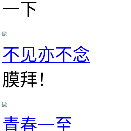
一下
不见亦不念
膜拜！
青春一至