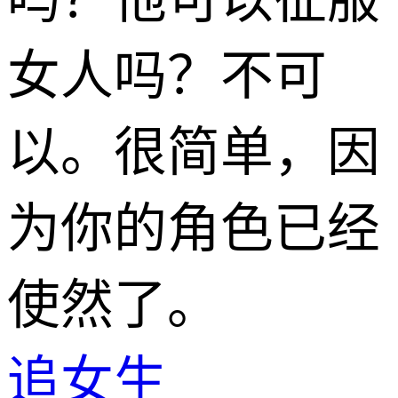
吗？他可以征服
女人吗？不可
以。很简单，因
为你的角色已经
使然了。
追女生