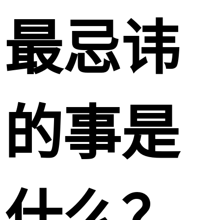
最忌讳
的事是
什么？