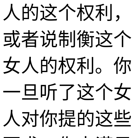
人的这个权利，
或者说制衡这个
女人的权利。你
一旦听了这个女
人对你提的这些