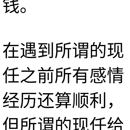
钱。
在遇到所谓的现
任之前所有感情
经历还算顺利，
但所谓的现任给