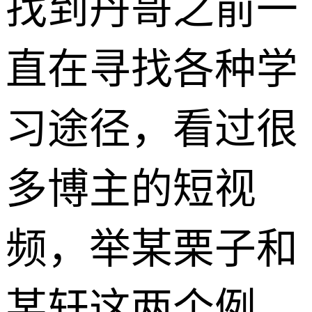
找到丹哥之前一
直在寻找各种学
习途径，看过很
多博主的短视
频，举某栗子和
某轩这两个例