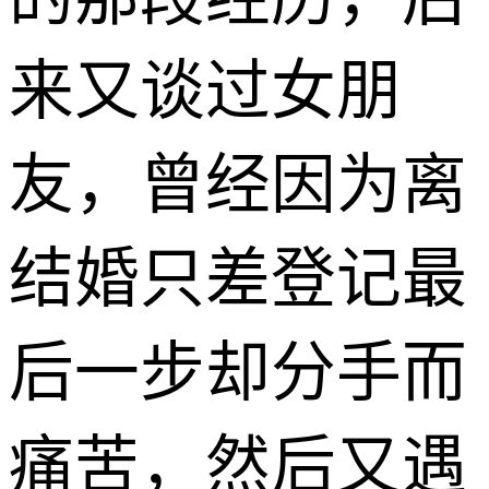
来又谈过女朋
友，曾经因为离
结婚只差登记最
后一步却分手而
痛苦，然后又遇