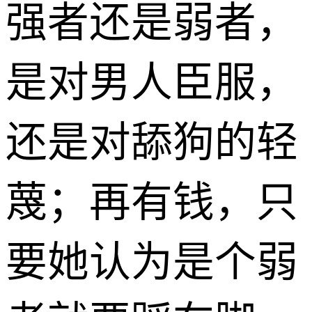
强者还是弱者，
是对男人臣服，
还是对舔狗的轻
蔑；再有钱，只
要她认为是个弱