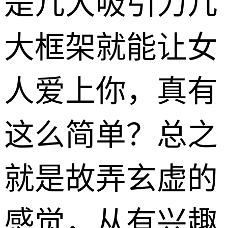
是几大吸引力几
大框架就能让女
人爱上你，真有
这么简单？总之
就是故弄玄虚的
感觉，从有兴趣