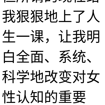
我狠狠地上了人
生一课，让我明
白全面、系统、
科学地改变对女
性认知的重要