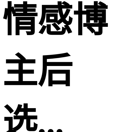
情感博
主后
选...