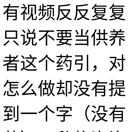
有视频反反复复
只说不要当供养
者这个药引，对
怎么做却没有提
到一个字（没有