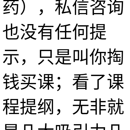
药），私信咨询
也没有任何提
示，只是叫你掏
钱买课；看了课
程提纲，无非就