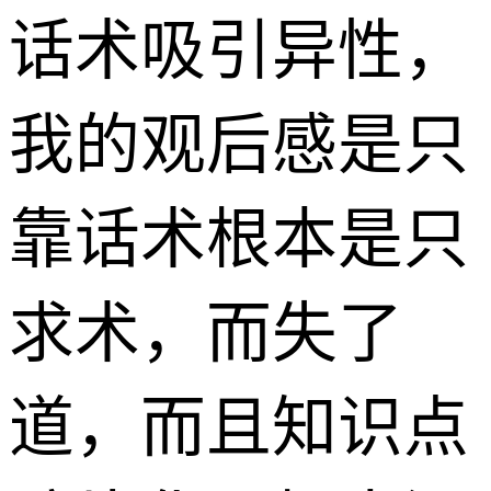
话术吸引异性，
我的观后感是只
靠话术根本是只
求术，而失了
道，而且知识点