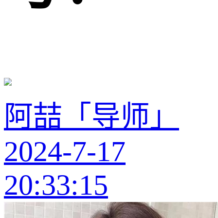
阿喆「导师」
2024-7-17
20:33:15