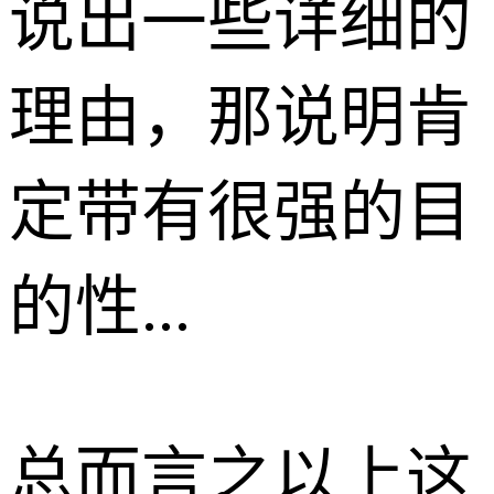
说出一些详细的
理由，那说明肯
定带有很强的目
的性...
总而言之以上这