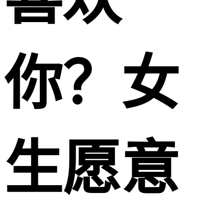
你？女
生愿意