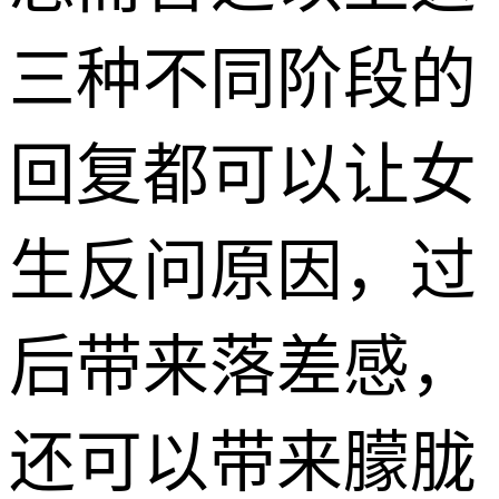
三种不同阶段的
回复都可以让女
生反问原因，过
后带来落差感，
还可以带来朦胧