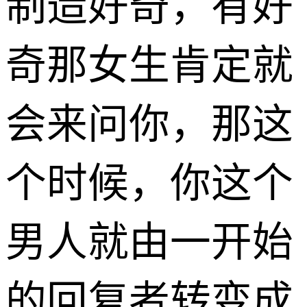
制造好奇，有好
奇那女生肯定就
会来问你，那这
个时候，你这个
男人就由一开始
的回复者转变成