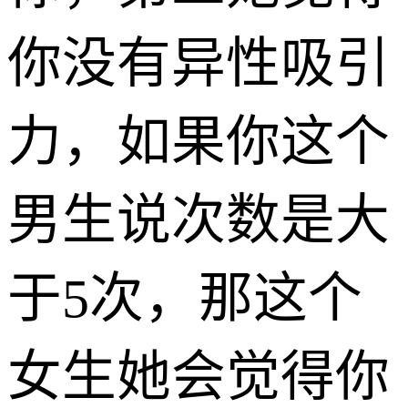
你没有异性吸引
力，如果你这个
男生说次数是大
于5次，那这个
女生她会觉得你