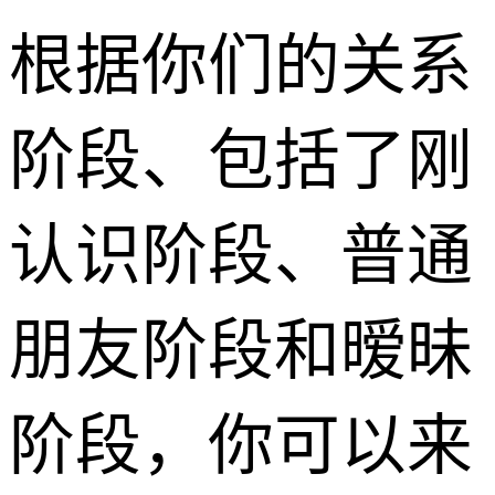
根据你们的关系
阶段、包括了刚
认识阶段、普通
朋友阶段和暧昧
阶段，你可以来