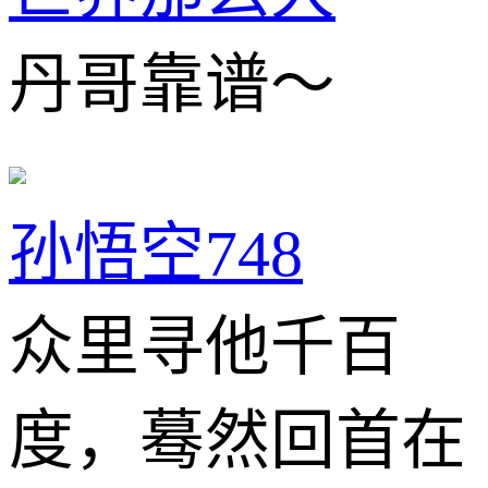
丹哥靠谱～
孙悟空748
众里寻他千百
度，蓦然回首在