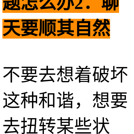
题怎么办2：聊
天要顺其自然
不要去想着破坏
这种和谐，想要
去扭转某些状