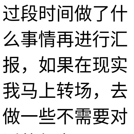
过段时间做了什
么事情再进行汇
报，如果在现实
我马上转场，去
做一些不需要对