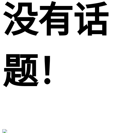
没有话
题！