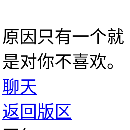
原因只有一个就
是对你不喜欢。
聊天
返回版区