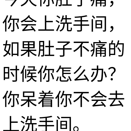
你会上洗手间，
如果肚子不痛的
时候你怎么办？
你呆着你不会去
上洗手间。