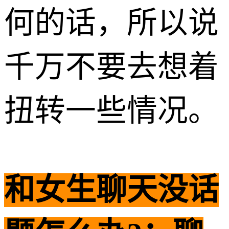
何的话，所以说
千万不要去想着
扭转一些情况。
和女生聊天没话