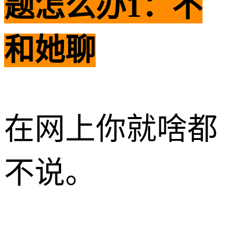
题怎么办1：不
和她聊
在网上你就啥都
不说。