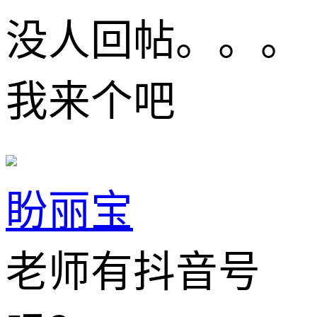
没人回帖。。。
我来个吧
盼丽宝
老师有抖音号