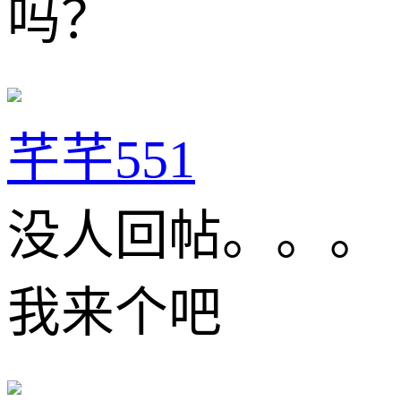
吗？
芊芊551
没人回帖。。。
我来个吧