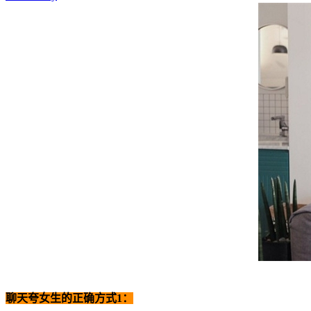
聊天夸女生的正确方式1：