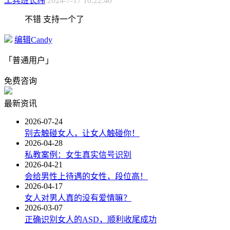
工兵班长纬
2024-7-17 10:22:40
不错 支持一个了
编辑Candy
「普通用户」
免费咨询
最新资讯
2026-07-24
别去触碰女人，让女人触碰你！
2026-04-28
私教案例：女生真实信号识别
2026-04-21
会给男性上待遇的女性，段位高！
2026-04-17
女人对男人真的没有爱情嘛？
2026-03-07
正确识别女人的ASD，顺利收尾成功