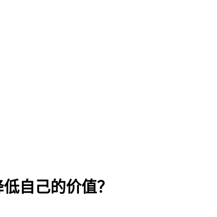
降低自己的价值？