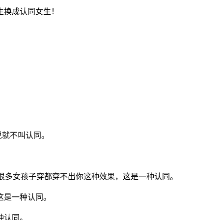
生换成认同女生！
说就不叫认同。
，很多女孩子穿都穿不出你这种效果，这是一种认同。
这是一种认同。
种认同。