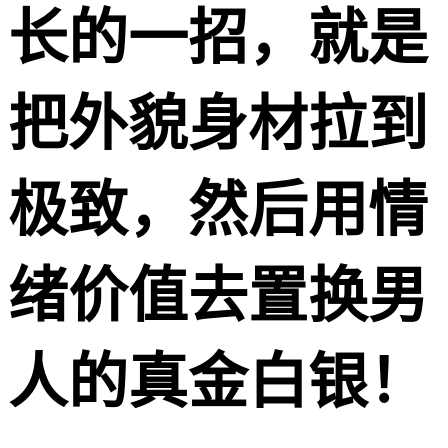
长的一招，就是
把外貌身材拉到
极致，然后用情
绪价值去置换男
人的真金白银！