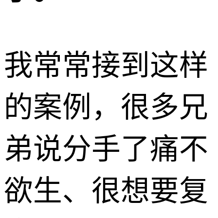
我常常接到这样
的案例，很多兄
弟说分手了痛不
欲生、很想要复