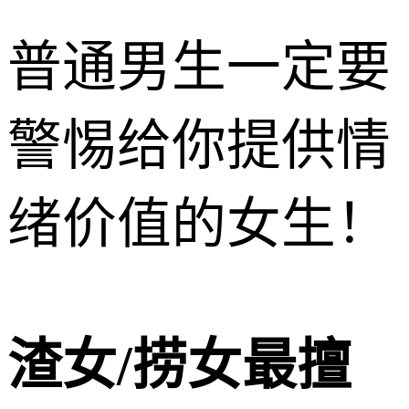
普通男生一定要
警惕给你提供情
绪价值的女生！
渣女/捞女最擅