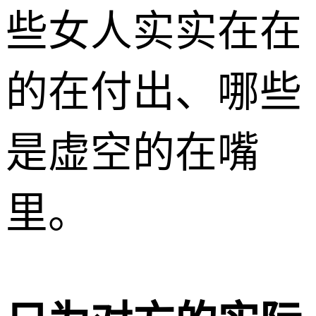
些女人实实在在
的在付出、哪些
是虚空的在嘴
里。