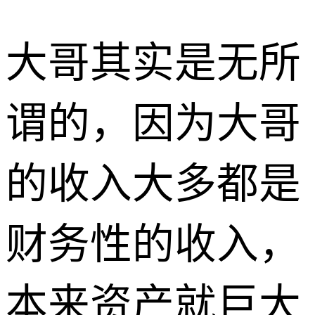
大哥其实是无所
谓的，因为大哥
的收入大多都是
财务性的收入，
本来资产就巨大