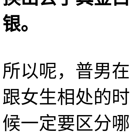
银。
所以呢，普男在
跟女生相处的时
候一定要区分哪