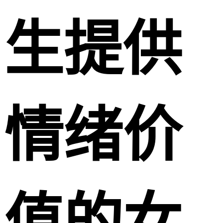
生提供
情绪价
值的女