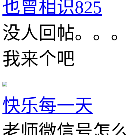
也曾相识825
没人回帖。。。
我来个吧
快乐每一天
老师微信号怎么