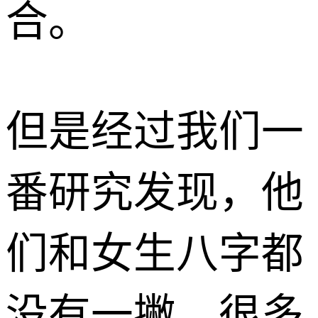
合。
但是经过我们一
番研究发现，他
们和女生八字都
没有一撇，很多