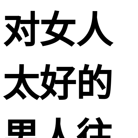
对女人
太好的
男人往