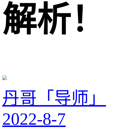
解析！
丹哥「导师」
2022-8-7