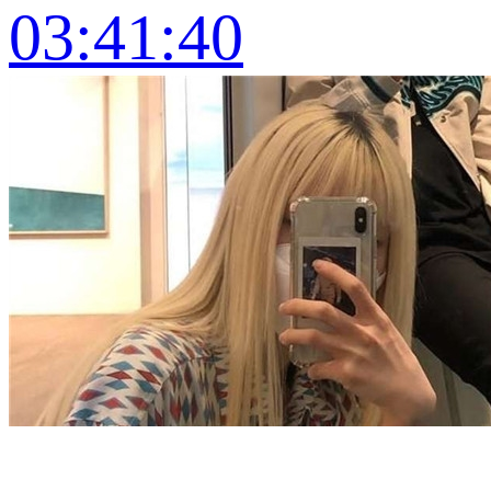
03:41:40