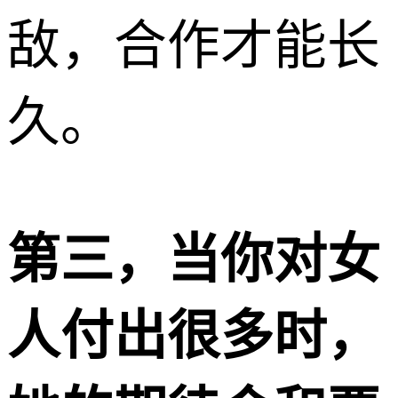
敌，合作才能长
久。
第三，当你对女
人付出很多时，