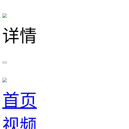
详情
首页
视频