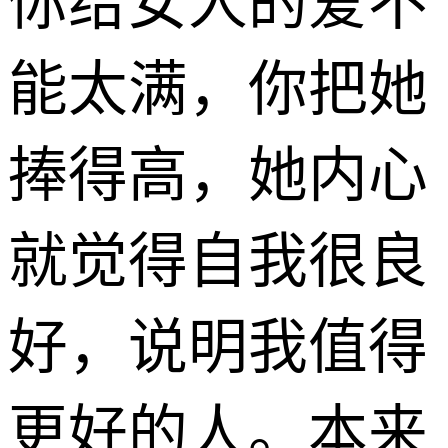
你给女人的爱不
能太满，你把她
捧得高，她内心
就觉得自我很良
好，说明我值得
更好的人。本来