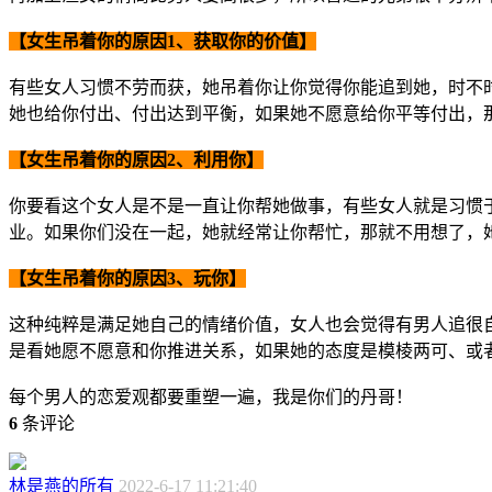
【女生吊着你的原因1、获取你的价值】
有些女人习惯不劳而获，她吊着你让你觉得你能追到她，时不
她也给你付出、付出达到平衡，如果她不愿意给你平等付出，
【女生吊着你的原因2、利用你】
你要看这个女人是不是一直让你帮她做事，有些女人就是习惯
业。如果你们没在一起，她就经常让你帮忙，那就不用想了，
【女生吊着你的原因3、玩你】
这种纯粹是满足她自己的情绪价值，女人也会觉得有男人追很
是看她愿不愿意和你推进关系，如果她的态度是模棱两可、或
每个男人的恋爱观都要重塑一遍，我是你们的丹哥！
6
条评论
林是燕的所有
2022-6-17 11:21:40