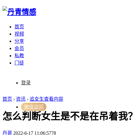
首页
视频
分享
会员
私教
门徒
登录
首页
›
资讯
›
追女生
查看内容
微信访问
怎么判断女生是不是在吊着我
丹哥
2022-6-17 11:06:57
78