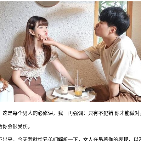
，这是每个男人的必修课，我一再强调：只有不犯错 你才能做对
后你会很受伤。
不出来。今天我就给兄弟们解析一下，女人在吊着你的表现，以