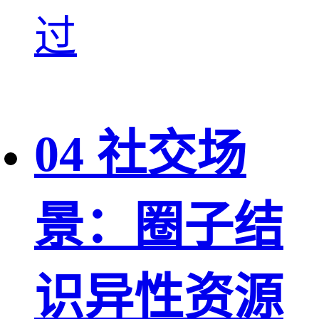
过
04 社交场
景：圈子结
识异性资源