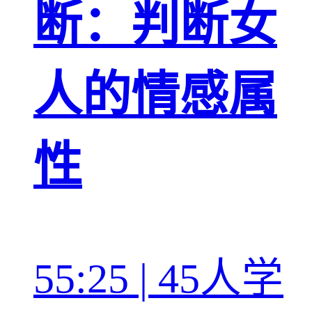
断：判断女
人的情感属
性
55:25 |
45人学