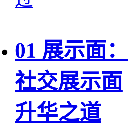
01 展示面：
社交展示面
升华之道