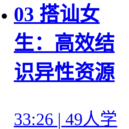
03 搭讪女
生：高效结
识异性资源
33:26 |
49人学