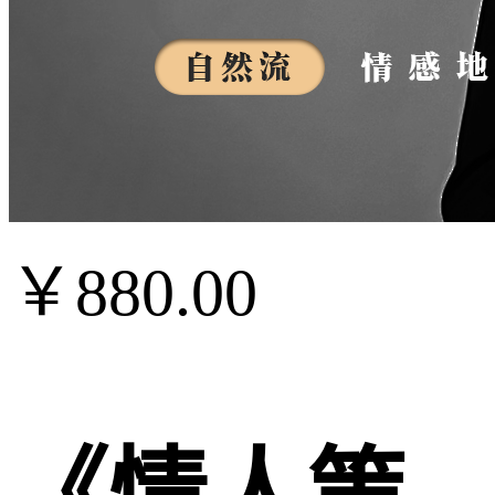
￥880.00