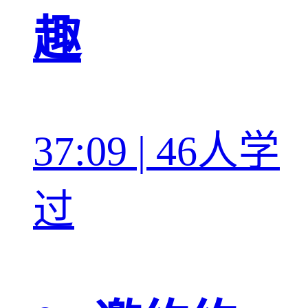
趣
37:09 |
46人学
过