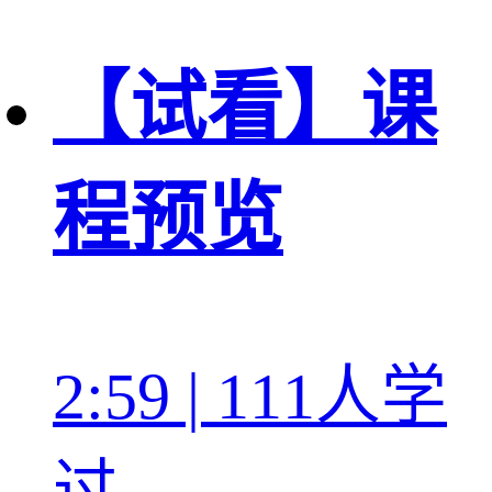
【试看】课
程预览
2:59 |
111人学
过