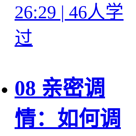
26:29 |
46人学
过
08 亲密调
情：如何调