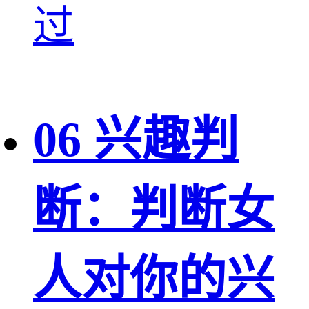
过
06 兴趣判
断：判断女
人对你的兴